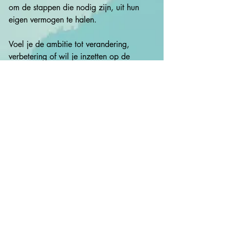
om de stappen die nodig zijn, uit hun 
eigen vermogen te halen.

Voel je de ambitie tot verandering, 
verbetering of wil je inzetten op de 
bewaking van een gezonde cultuur voor 
jouw organisatie en de mensen die deze 
vormen? Ik draag graag bij aan deze 
mooie doelstellingen!
persoonlijk / opleiding
LVV registervertrouwensperoon